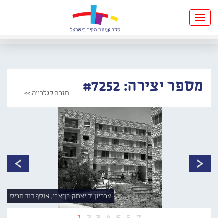
Toggle
navigation
מספר יצירה: #7252
חזרה לגלרייה >>
ארכיון יד יצחק בן־צבי, אוסף דוד חריס
1
2
3
4
5
6
7