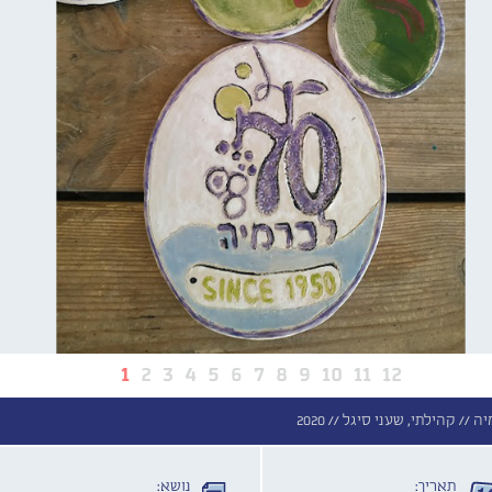
1
2
3
4
5
6
7
8
9
10
11
12
יה //
קהילתי, שעני סיגל //
2020
תאריך:
נושא: