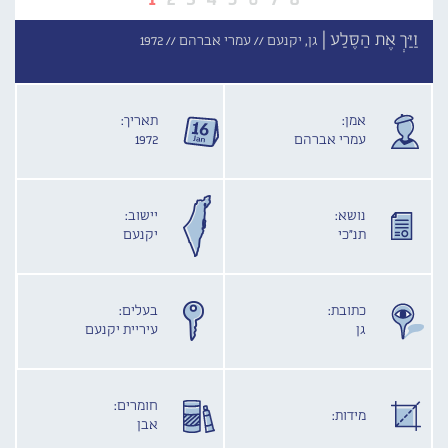
וַיַּךְ אֶת הַסֶּלַע |
גן, יקנעם //
עמרי אברהם //
1972
אמן:
תאריך:
עמרי אברהם
1972
נושא:
יישוב:
תנ"כי
יקנעם
כתובת:
בעלים:
גן
עיריית יקנעם
חומרים:
מידות:
אבן