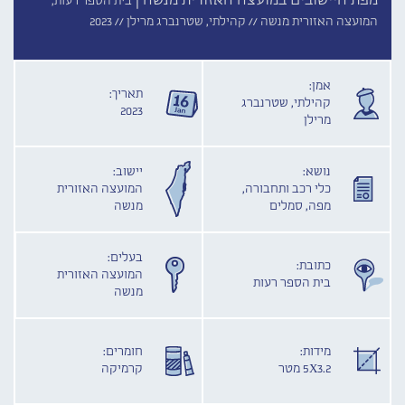
מפת היישובים במועצה האזורית מנשה |
בית הספר רעות,
המועצה האזורית מנשה //
קהילתי, שטרנברג מרילן //
2023
אמן:
תאריך:
קהילתי, שטרנברג
2023
מרילן
נושא:
יישוב:
כלי רכב ותחבורה,
המועצה האזורית
מפה, סמלים
מנשה
בעלים:
כתובת:
המועצה האזורית
בית הספר רעות
מנשה
מידות:
חומרים:
5X3.2 מטר
קרמיקה