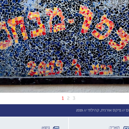
1
2
3
ם //
פיקס אורנית, קהילתי //
2019
תאריך:
נושא: