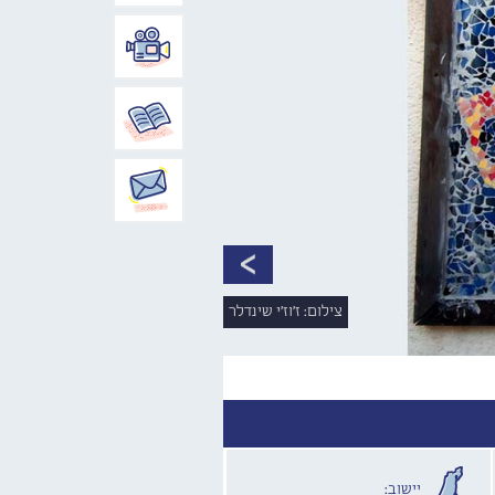
צילום: ז'וז'י שינדלר
יישוב: