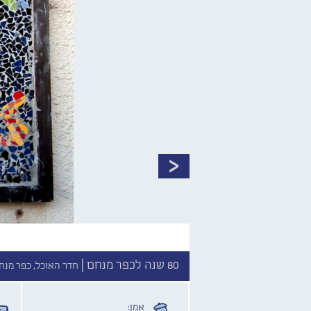
80 שנה לכפר מנחם |
חדר האוכל, כפר מנח
אמן: