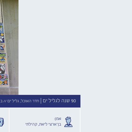
90 שנה לגליל ים |
חדר האוכל, גליל ים //
בן
אמן:
בן־ארצי ליאת, קהילתי