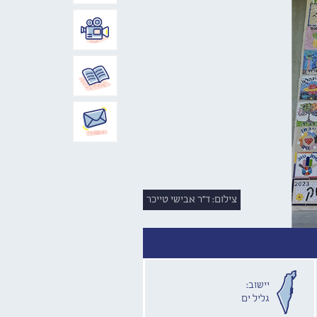
צילום: ד"ר אבישי טייכר
יישוב:
גליל ים