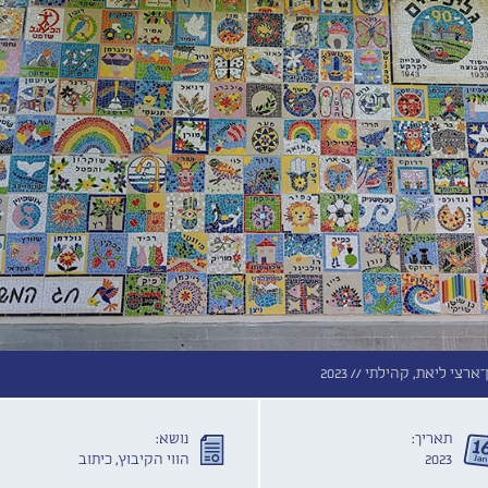
־ארצי ליאת, קהילתי //
2023
תאריך:
נושא:
2023
הווי הקיבוץ, כיתוב