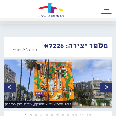
Toggle
navigation
מספר יצירה: #7226
חזרה לגלרייה >>
2023, חיים עוזר ואוסישקין, צילום: ניצן צבי כהן
1
2
3
4
5
6
7
8
9
10
11
12