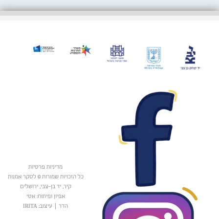
מדיניות פרטיות
כל הזכויות שמורות © לסקר אמנות
קיר, יד בן-צבי, ירושלים
אפיון ופיתוח: אטי
הדר
|
עיצוב: IRITA