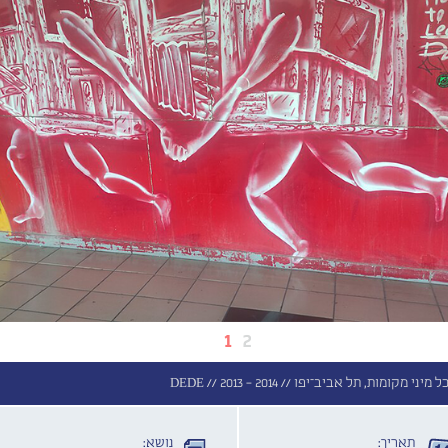
1
2
ל מיני מקומות, תל אביב־יפו //
2013 - 2014
DEDE //
תאריך:
נושא: