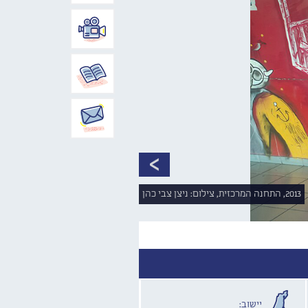
2013, התחנה המרכזית, צילום: ניצן צבי כהן
יישוב: