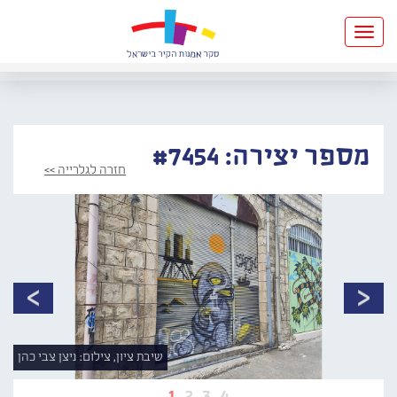
Toggle
navigation
מספר יצירה: #7454
חזרה לגלרייה >>
שיבת ציון, צילום: ניצן צבי כהן
1
2
3
4