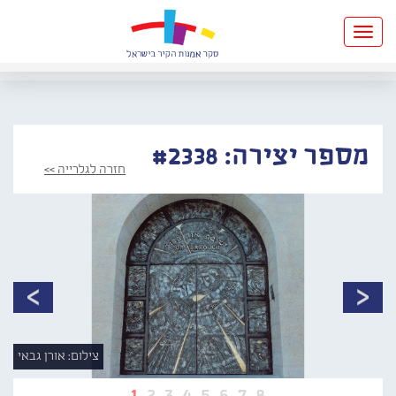
Toggle
navigation
מספר יצירה: #2338
חזרה לגלרייה >>
צילום: אורן גבאי
1
2
3
4
5
6
7
8