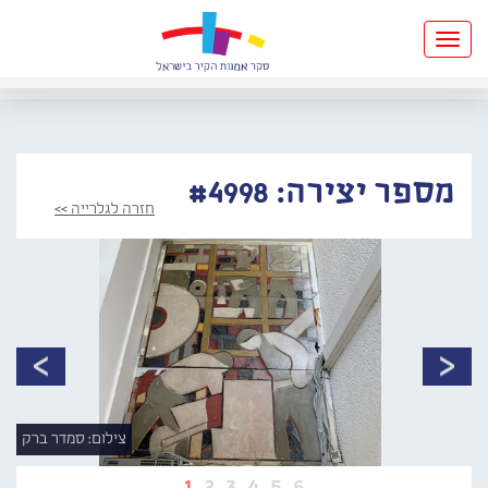
Toggle
navigation
מספר יצירה: #4998
חזרה לגלרייה >>
צילום: סמדר ברק
1
2
3
4
5
6