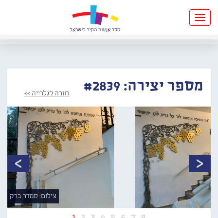
Toggle
navigation
מספר יצירה: #2839
חזרה לגלרייה >>
צילום: סמדר ברק
1
2
3
4
5
6
7
8